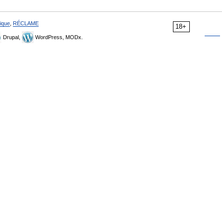
ique
,
RÉCLAME
18+
Drupal,
WordPress, MODx.